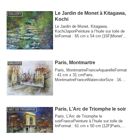
Le Jardin de Monet à Kitagawa,
GALLERY
Kochi
Le Jardin de Monet, Kitagawa,
KochiJaponPeinture à l’huile sur toile de
linFormat : 65 cm x 54 cm (15F)Monet's
Garden, K...
Paris, Montmartre
GALLERY
Paris, MontmartreFranceAquarelleFormat
: 41 cm x 31 cmParis,
MontmartreFranceWatercolorSize : 16.14
inch x 12.20 inch
Paris, L’Arc de Triomphe le soir
ARC DE TRIOMPHE
Paris, L'Arc de Triomphe le
soirFrancePeinture à l’huile sur toile de
linFormat : 61 cm x 50 cm (12F)Paris,
L'Arc de Tri...