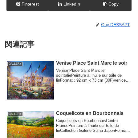
Pinterest
LinkedIn
Copy
Guy DESSAPT
関連記事
Venise Place Saint Marc le soir
GALLERY
Venise Place Saint Marc le
soirItaliePeinture à l’huile sur toile de
linFormat : 92 cm x 73 cm (30F)Venice
St. Mark's Sq...
Coquelicots en Bourbonnais
GALLERY
Coquelicots en BourbonnaisCentre
FrancePeinture à l’huile sur toile de
linCollection Galerie Suiha JaponFormat :
8F46 cm...