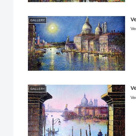
Ve
GALLERY
Ve
V
GALLERY
Ve