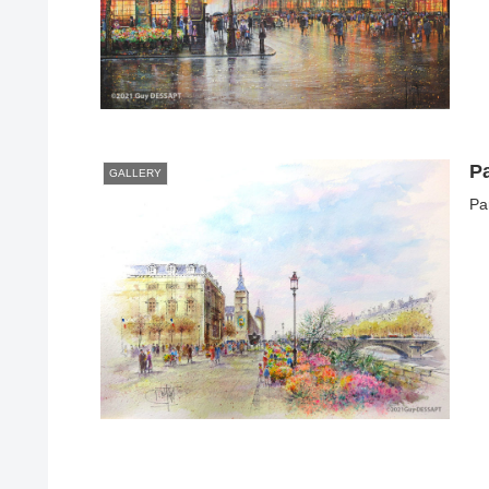
P
GALLERY
Pa