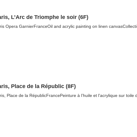
ris, L’Arc de Triomphe le soir (6F)
ris Opera GarnierFranceOil and acrylic painting on linen canvasCollectio
ris, Place de la Républic (8F)
ris, Place de la RépublicFrancePeinture à l’huile et l'acrylique sur toile