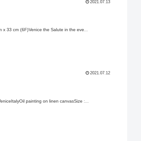
2021.07.13
 cm x 33 cm (6F)Venice the Salute in the eve...
2021.07.12
eniceItalyOil painting on linen canvasSize :...