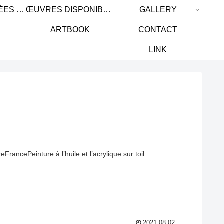
ŒUVRES PASSÉES / PAST WORK
ŒUVRES DISPONIBLES / AVAILABLE WORKS
GALLERY
ARTBOOK
CONTACT
LINK
ancePeinture à l’huile et l’acrylique sur toil...
2021.08.02