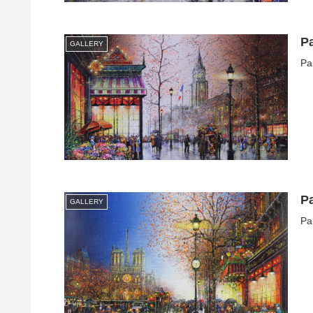
P
GALLERY
Pa
Pa
GALLERY
Pa