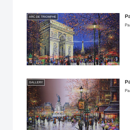
Pa
ARC DE TRIOMPHE
Pa
Pa
GALLERY
Pa