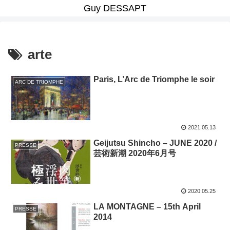
Guy DESSAPT
arte
Paris, L’Arc de Triomphe le soir
ARC DE TRIOMPHE
2021.05.13
Geijutsu Shincho – JUNE 2020 /
PRESSE
芸術新潮 2020年6月号
2020.05.25
LA MONTAGNE – 15th April
PRESSE
2014