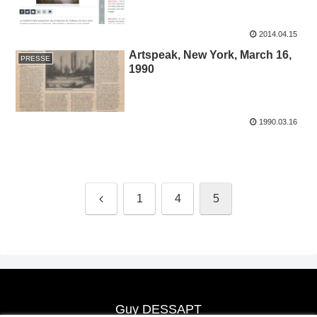
2014.04.15
Artspeak, New York, March 16,
PRESSE
1990
1990.03.16
Previous
1
4
5
Guy DESSAPT