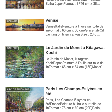
Suiha JaponFormat : 8F46 cm x 38
cmPari...
Venise
GALLERY
VeniseItaliePeinture à l’huile sur toile de
linFormat : 60 cm x 30 cmVeniceItalyOil
painting on linen canvasSize : 23.6 ...
Le Jardin de Monet à Kitagawa,
GALLERY
Kochi
Le Jardin de Monet, Kitagawa,
KochiJaponPeinture à l’huile sur toile de
linFormat : 65 cm x 54 cm (15F)Monet's
Garden, K...
Paris Les Champs-Eslyées en
ARC DE TRIOMPHE
été
Paris, Les Champs-Elsyées en
étéFrancePeinture à l’huile sur toile de
linFormat : 73 cm x 60 cm (20F)Paris,
Les Champs-E...