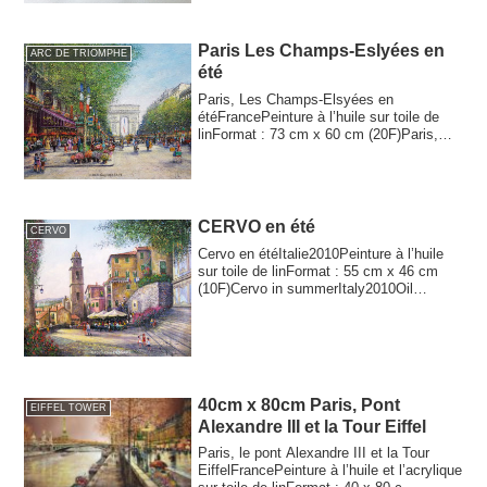
Paris Les Champs-Eslyées en
ARC DE TRIOMPHE
été
Paris, Les Champs-Elsyées en
étéFrancePeinture à l’huile sur toile de
linFormat : 73 cm x 60 cm (20F)Paris,
Les Champs-E...
CERVO en été
CERVO
Cervo en étéItalie2010Peinture à l’huile
sur toile de linFormat : 55 cm x 46 cm
(10F)Cervo in summerItaly2010Oil
paintin...
40cm x 80cm Paris, Pont
EIFFEL TOWER
Alexandre III et la Tour Eiffel
Paris, le pont Alexandre III et la Tour
EiffelFrancePeinture à l’huile et l’acrylique