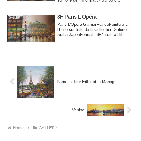
sur toile de linFormat : 40 x 80 c...
8F Paris L’Opéra
GALLERY
Paris L'Opéra GarnierFrancePeinture à
l’huile sur toile de linCollection Galerie
Suiha JaponFormat : 8F46 cm x 38
cmPari...
Paris La Tour Eiffel et le Manège
Venise
Home
GALLERY