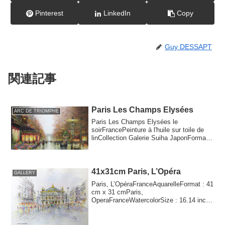
Pinterest
LinkedIn
Copy
Guy DESSAPT
関連記事
Paris Les Champs Elysées
ARC DE TRIOMPHE
Paris Les Champs Elysées le
soirFrancePeinture à l'huile sur toile de
linCollection Galerie Suiha JaponFormat :
20F73 cm...
41x31cm Paris, L’Opéra
GALLERY
Paris, L’OpéraFranceAquarelleFormat : 41
cm x 31 cmParis,
OperaFranceWatercolorSize : 16.14 inch
x 12.20 inch