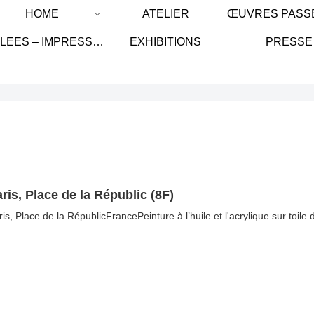
HOME
ATELIER
GICLEES – IMPRESSION SUR TOILE DE LIN/ IMPRESSION ON LINEN CANVAS
EXHIBITIONS
PRESSE
ris, Place de la Républic (8F)
ris, Place de la RépublicFrancePeinture à l’huile et l'acrylique sur toile