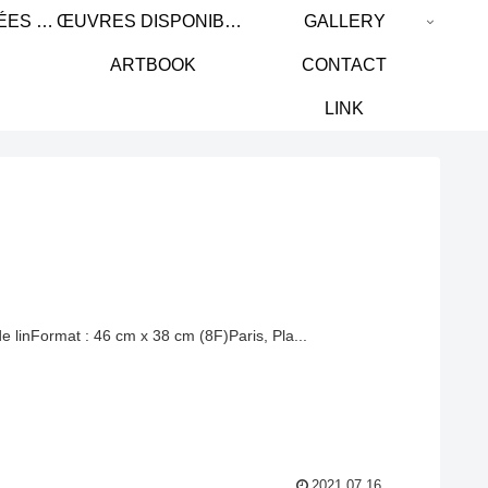
ŒUVRES PASSÉES / PAST WORK
ŒUVRES DISPONIBLES / AVAILABLE WORKS
GALLERY
ARTBOOK
CONTACT
LINK
 de linFormat : 46 cm x 38 cm (8F)Paris, Pla...
2021.07.16