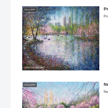
P
GALLERY
Pr
N
GALLERY
Ne