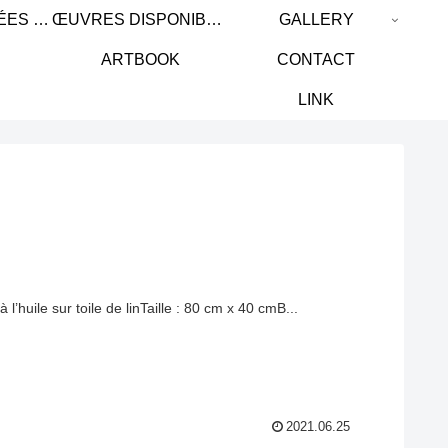
ŒUVRES PASSÉES / PAST WORK
ŒUVRES DISPONIBLES / AVAILABLE WORKS
GALLERY
ARTBOOK
CONTACT
LINK
’huile sur toile de linTaille : 80 cm x 40 cmB...
2021.06.25