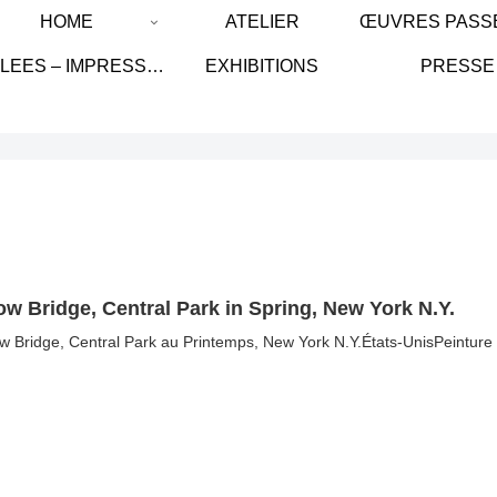
HOME
ATELIER
GICLEES – IMPRESSION SUR TOILE DE LIN/ IMPRESSION ON LINEN CANVAS
EXHIBITIONS
PRESSE
w Bridge, Central Park in Spring, New York N.Y.
w Bridge, Central Park au Printemps, New York N.Y.États-UnisPeinture à l