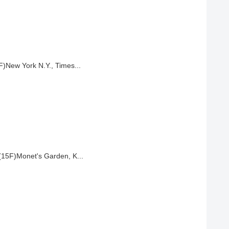
F)New York N.Y., Times...
 (15F)Monet's Garden, K...