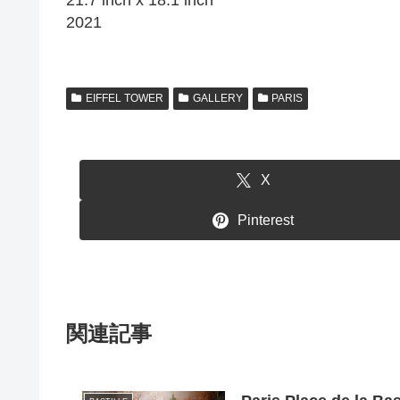
21.7 inch x 18.1 inch
2021
EIFFEL TOWER
GALLERY
PARIS
X
Pinterest
関連記事