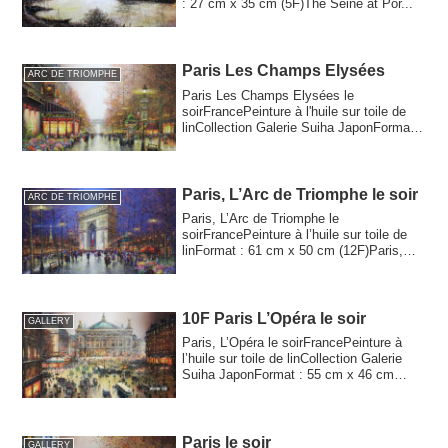
: 27 cm x 35 cm (5F)The Seine at Por...
Paris Les Champs Elysées
ARC DE TRIOMPHE
Paris Les Champs Elysées le
soirFrancePeinture à l'huile sur toile de
linCollection Galerie Suiha JaponFormat :
20F73 cm...
Paris, L’Arc de Triomphe le soir
ARC DE TRIOMPHE
Paris, L’Arc de Triomphe le
soirFrancePeinture à l’huile sur toile de
linFormat : 61 cm x 50 cm (12F)Paris,
L'Arc de Tri...
10F Paris L’Opéra le soir
GALLERY
Paris, L’Opéra le soirFrancePeinture à
l’huile sur toile de linCollection Galerie
Suiha JaponFormat : 55 cm x 46 cm
(10F...
Paris le soir
GALLERY