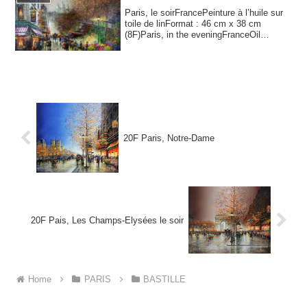
Paris, le soirFrancePeinture à l’huile sur
toile de linFormat : 46 cm x 38 cm
(8F)Paris, in the eveningFranceOil
paintin...
20F Paris, Notre-Dame
20F Pais, Les Champs-Elysées le soir
Home
PARIS
BASTILLE