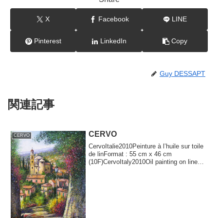
X
Facebook
LINE
Pinterest
LinkedIn
Copy
Guy DESSAPT
関連記事
CERVO
CERVO
CervoItalie2010Peinture à l’huile sur toile
de linFormat : 55 cm x 46 cm
(10F)CervoItaly2010Oil painting on linen
canvas...